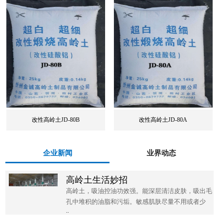
改性高岭土JD-80B
改性高岭土JD-80A
企业新闻
业界动态
高岭土生活妙招
高岭土，吸油控油功效强。能深层清洁皮肤，吸出毛
孔中堆积的油脂和污垢。敏感肌肤尽量不用或者少
..
用，去角质太厉害，容易蜕皮的