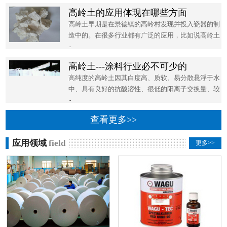
高岭土的应用体现在哪些方面
高岭土早期是在景德镇的高岭村发现并投入瓷器的制
造中的。在很多行业都有广泛的应用，比如说高岭土
..
稀释后涂在葡萄藤上
高岭土---涂料行业必不可少的
高纯度的高岭土因其白度高、质软、易分散悬浮于水
中、具有良好的抗酸溶性、很低的阳离子交换量、较
..
好的耐火性等特性
查看更多>>
应用领域
field
更多>>